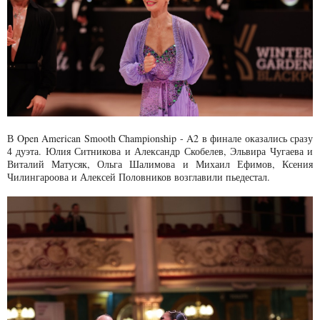
В Open American Smooth Championship - A2 в финале оказались сразу
4 дуэта. Юлия Ситникова и Александр Скобелев, Эльвира Чугаева и
Виталий Матусяк, Ольга Шалимова и Михаил Ефимов, Ксения
Чилингароова и Алексей Половников возглавили пьедестал.