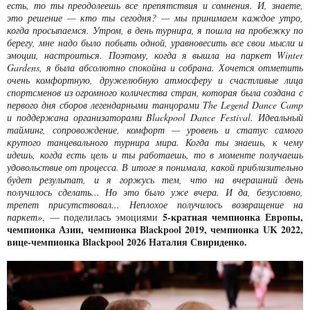
есть, то ты преодолеешь все препятствия и сомнения. И, знаете,
это решение — кто ты сегодня? — мы принимаем каждое утро,
когда просыпаемся. Утром, в день турнира, я пошла на пробежку по
берегу, мне надо было побыть одной, уравновесить все свои мысли и
эмоции, настроиться. Поэтому, когда я вышла на паркет Winter
Garden
s
, я была абсолютно спокойна и собрана. Хочется отметить
очень комфортную, дружелюбную атмосферу и счастливые лица
спортсменов из огромного количества стран, которая была создана с
первого дня сборов легендарными танцорами The Legend Dance Camp
и поддержана организаторами Blackpool Dance Festival. Идеальный
тайминг, сопровождение, комфорт — уровень и статус самого
крутого танцевального турнира мира. Когда ты знаешь, к чему
идешь, когда есть цель и ты работаешь, то в моменте получаешь
удовольствие от процесса. В итоге я понимала, какой приблизительно
будет результат, и я горжусь тем, что на вчерашний день
получилось сделать... Но это было уже вчера. И да, безусловно,
трепет присутствовал... Неплохое получилось возвращение на
5-кратная чемпионка Европы,
паркет»
, — поделилась эмоциями
чемпионка Азии, чемпионка Blackpool 2019, чемпионка UK 2022,
вице-чемпионка Blackpool 2026 Наталия Свириденко.