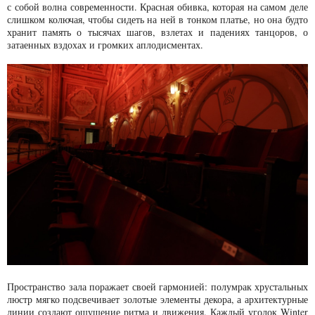
с собой волна современности. Красная обивка, которая на самом деле
слишком колючая, чтобы сидеть на ней в тонком платье, но она будто
хранит память о тысячах шагов, взлетах и падениях танцоров, о
затаенных вздохах и громких аплодисментах.
Пространство зала поражает своей гармонией: полумрак хрустальных
люстр мягко подсвечивает золотые элементы декора, а архитектурные
линии создают ощущение ритма и движения. Каждый уголок Winter