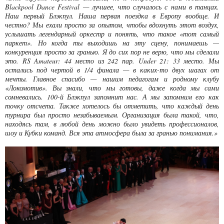
Blackpool Dance Festival — лучшее, что случалось с нами в танцах.
Наш первый Блэкпул. Наша первая поездка в Европу вообще. И
честно? Мы ехали просто за опытом, чтобы вдохнуть этот воздух,
услышать легендарный оркестр и понять, что такое «тот самый
паркет». Но когда ты выходишь на эту сцену, понимаешь —
конкуренция просто за гранью. Я до сих пор не верю, что мы сделали
это. RS Amateur: 44 место из 242 пар. Under 21: 33 место. Мы
остались под чертой в 1/4 финала — в каких-то двух шагах от
мечты. Главное спасибо — нашим педагогам и родному клубу
«Локомотив». Вы знали, что мы готовы, даже когда мы сами
сомневались. 100-й Блэкпул запомнит нас. А мы запомним его как
точку отсчета. Также хотелось бы отметить, что каждый день
турнира был просто незабываемым. Организация была такой, что,
находясь там, в любой день можно было увидеть профессионалов,
шоу и Кубки команд. Вся эта атмосфера была за гранью понимания.»