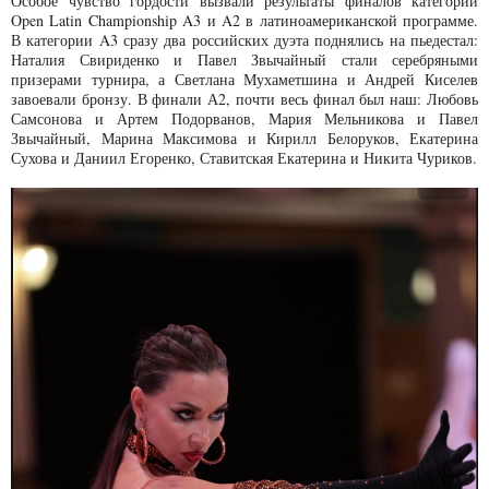
Особое чувство гордости вызвали результаты финалов категорий
Open Latin Championship A3 и A2 в латиноамериканской программе.
В категории A3 сразу два российских дуэта поднялись на пьедестал:
Наталия Свириденко и Павел Звычайный стали серебряными
призерами турнира, а Светлана Мухаметшина и Андрей Киселев
завоевали бронзу. В финали А2, почти весь финал был наш: Любовь
Самсонова и Артем Подорванов, Мария Мельникова и Павел
Звычайный, Марина Максимова и Кирилл Белоруков, Екатерина
Сухова и Даниил Егоренко, Ставитская Екатерина и Никита Чуриков.