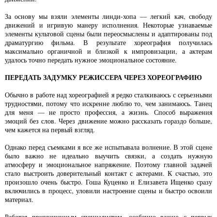
За основу мы взяли элементы линди-хопа — легкий кач, свободу
движений и игривую манеру исполнения. Некоторые узнаваемые
элементы культовой сцены были переосмыслены и адаптированы под
драматургию фильма. В результате хореография получилась
максимально органичной и близкой к импровизации, а актерам
удалось точно передать нужное эмоциональное состояние.
ПЕРЕДАТЬ ЗАДУМКУ РЕЖИССЕРА ЧЕРЕЗ ХОРЕОГРАФИЮ
Обычно в работе над хореографией я редко сталкиваюсь с серьезными
трудностями, потому что искренне люблю то, чем занимаюсь. Танец
для меня — не просто профессия, а жизнь. Способ выражения
эмоций без слов. Через движение можно рассказать гораздо больше,
чем кажется на первый взгляд.
Однако перед съемками я все же испытывала волнение. В этой сцене
было важно не идеально выучить связки, а создать нужную
атмосферу и эмоциональное напряжение. Поэтому главной задачей
стало выстроить доверительный контакт с актерами. К счастью, это
произошло очень быстро. Гоша Куценко и Елизавета Ищенко сразу
включились в процесс, уловили настроение сцены и быстро освоили
материал.
Работая приглашенным специалистом, особенно важно с первых