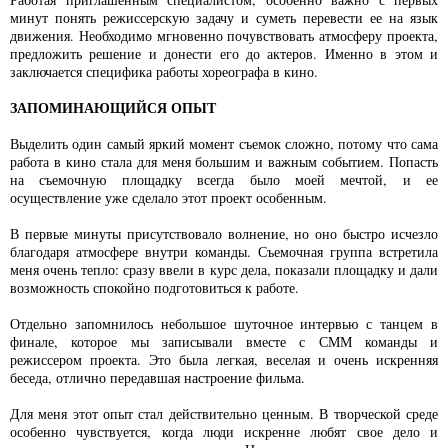
минут понять режиссерскую задачу и суметь перевести ее на язык
движения. Необходимо мгновенно почувствовать атмосферу проекта,
предложить решение и донести его до актеров. Именно в этом и
заключается специфика работы хореографа в кино.
ЗАПОМИНАЮЩИЙСЯ ОПЫТ
Выделить один самый яркий момент съемок сложно, потому что сама
работа в кино стала для меня большим и важным событием. Попасть
на съемочную площадку всегда было моей мечтой, и ее
осуществление уже сделало этот проект особенным.
В первые минуты присутствовало волнение, но оно быстро исчезло
благодаря атмосфере внутри команды. Съемочная группа встретила
меня очень тепло: сразу ввели в курс дела, показали площадку и дали
возможность спокойно подготовиться к работе.
Отдельно запомнилось небольшое шуточное интервью с танцем в
финале, которое мы записывали вместе с СММ команды и
режиссером проекта. Это была легкая, веселая и очень искренняя
беседа, отлично передавшая настроение фильма.
Для меня этот опыт стал действительно ценным. В творческой среде
особенно чувствуется, когда люди искренне любят свое дело и