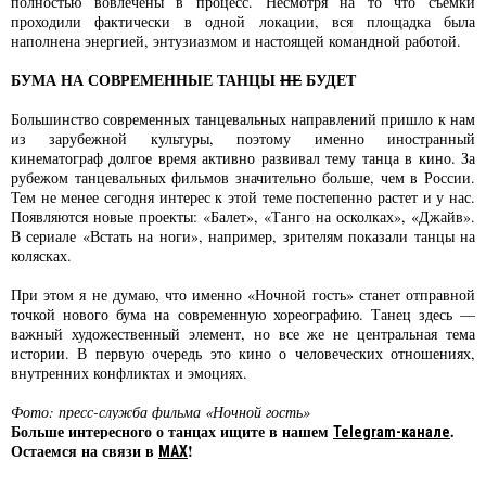
полностью вовлечены в процесс. Несмотря на то что съемки
проходили фактически в одной локации, вся площадка была
наполнена энергией, энтузиазмом и настоящей командной работой.
БУМА НА СОВРЕМЕННЫЕ ТАНЦЫ
НЕ
БУДЕТ
Большинство современных танцевальных направлений пришло к нам
из зарубежной культуры, поэтому именно иностранный
кинематограф долгое время активно развивал тему танца в кино. За
рубежом танцевальных фильмов значительно больше, чем в России.
Тем не менее сегодня интерес к этой теме постепенно растет и у нас.
Появляются новые проекты: «Балет», «Танго на осколках», «Джайв».
В сериале «Встать на ноги», например, зрителям показали танцы на
колясках.
При этом я не думаю, что именно «Ночной гость» станет отправной
точкой нового бума на современную хореографию. Танец здесь —
важный художественный элемент, но все же не центральная тема
истории. В первую очередь это кино о человеческих отношениях,
внутренних конфликтах и эмоциях.
Фото: пресс-служба фильма «Ночной гость»
Больше интересного о танцах ищите в нашем
.
Telegram-канале
Остаемся на связи в
!
MAX