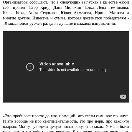
Организаторы сообщают, что в следующих выпусках в качестве жюри
себя проявят Егор Крид, Даня Милохин, Ёлка, Лена Темникова,
Клава Кока, Анна Седокова, Юлия Ахмедова, Ирина Мягкова и
многие другие. Известна и сумма, которая достанется победителям -
10 миллионов рублей разделят лучшие в каждом направлений.
«Это пробирает просто до таких эмоций, что слёзы сами вот так идут.
И это вообще не про сентиментальность, это про нерв, про какой-то
надрыв. Мы тут увидели целую постановку, спектакль. У меня были
мурашки, а тут слёзы – это восторг. Я не знаю, как это возможно.