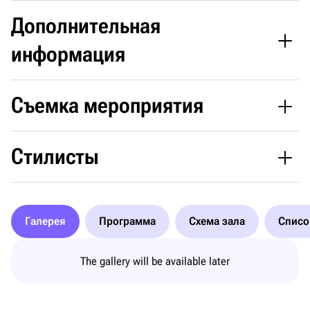
Дополнительная
информация
Съемка мероприятия
Стилисты
Галерея
Программа
Схема зала
Списо
The gallery will be available later